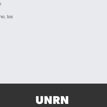
n
mo, los