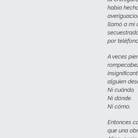
había hecho
averiguacio
llamó a mi 
secuestrado
por teléfon
A veces pie
rompecabez
insignifica
alguien des
Ni cuándo.
Ni dónde.
Ni cómo.
Entonces ca
que una obr