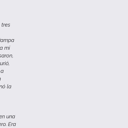
 tres
 Pampa
 a mi
saron,
urió,
 a
n
inó la
 en una
ro. Era