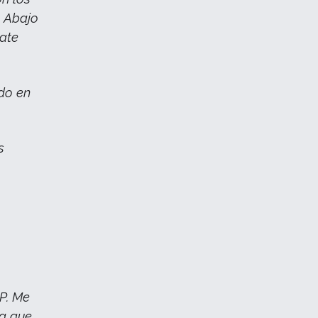
. Abajo
cate
ido en
s
P. Me
ia que