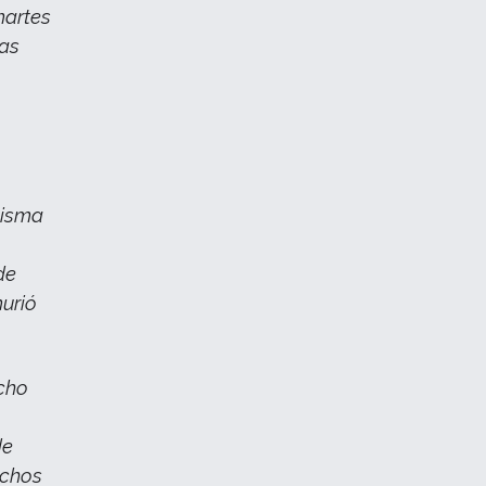
martes
las
misma
o
de
urió
cho
de
uchos