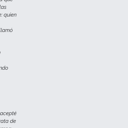
las
e: quien
 llamó
n
ando
 acepté
rata de