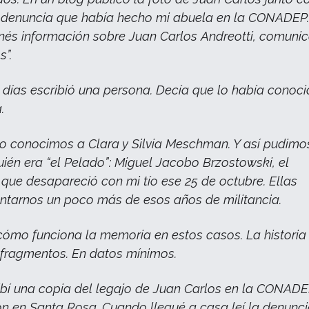
a denuncia que había hecho mi abuela en la CONADEP
tenés información sobre Juan Carlos Andreotti, comuni
s”.
 días escribió una persona. Decía que lo había conoc
.
o conocimos a Clara y Silvia Meschman. Y así pudimo
uién era “el Pelado”: Miguel Jacobo Brzostowski, el
ue desapareció con mi tío ese 25 de octubre. Ellas
ntarnos un poco más de esos años de militancia.
cómo funciona la memoria en estos casos. La historia
fragmentos. En datos mínimos.
ibí una copia del legajo de Juan Carlos en la CONADE
on en Santa Rosa. Cuando llegué a casa leí la denunc