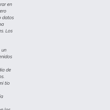
rar en
pero
o datos
ba
es. Los
 un
enidos
día de
os.
i tío
ía
on los