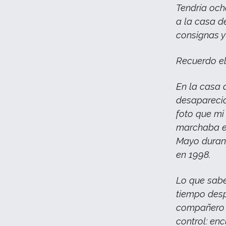
Tendría och
a la casa de
consignas 
Recuerdo el
En la casa 
desaparecid
foto que mi
marchaba en
Mayo durant
en 1998.
Lo que sab
tiempo desp
compañero a
control: en