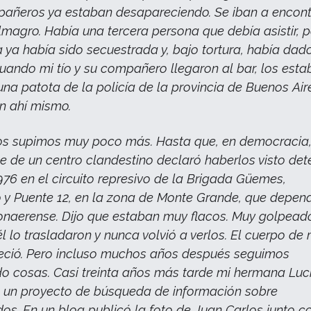
añeros ya estaban desapareciendo. Se iban a encont
lmagro. Había una tercera persona que debía asistir, 
 ya había sido secuestrada y, bajo tortura, había dad
 Cuando mi tío y su compañero llegaron al bar, los esta
na patota de la policía de la provincia de Buenos Air
n ahí mismo.
os supimos muy poco más. Hasta que, en democracia,
te de un centro clandestino declaró haberlos visto det
1976 en el circuito represivo de la Brigada Güemes,
 y Puente 12, en la zona de Monte Grande, que depen
bonaerense. Dijo que estaban muy flacos. Muy golpead
 lo trasladaron y nunca volvió a verlos. El cuerpo de m
eció. Pero incluso muchos años después seguimos
o cosas. Casi treinta años más tarde mi hermana Luc
n un proyecto de búsqueda de información sobre
os. En un blog publicó la foto de Juan Carlos junto c