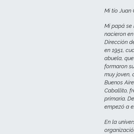
Mi tío Juan
Mi papá se 
nacieron en
Dirección d
en 1951, cua
abuela, que
formaron su
muy joven, d
Buenos Aire
Caballito, f
primaria. D
empezó a es
En la unive
organizació