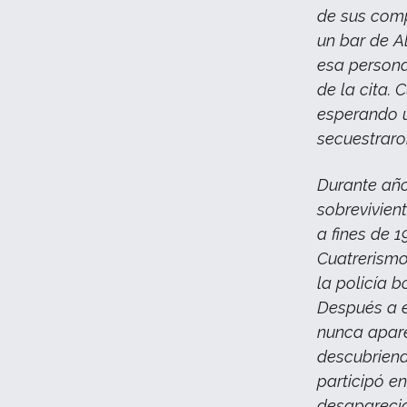
de sus comp
un bar de A
esa persona
de la cita.
esperando u
secuestraro
Durante añ
sobrevivien
a fines de 
Cuatrerismo
la policía 
Después a él
nunca apar
descubriend
participó e
desaparecid