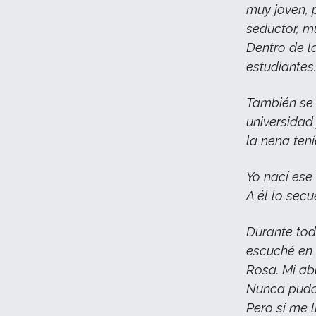
muy joven, 
seductor, m
Dentro de l
estudiantes
También se
universidad 
la nena ten
Yo nací ese
A él lo secu
Durante tod
escuché en 
Rosa. Mi ab
Nunca pudo 
Pero sí me 