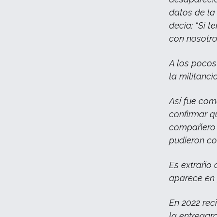
datos de l
decía: “Si 
con nosotro
A los pocos
la militancia
Así fue com
confirmar q
compañero q
pudieron co
Es extraño 
aparece en 
En 2022 rec
la entregar