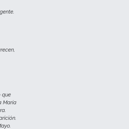
gente.
arecen,
o que
a María
ra.
rición.
Mayo.