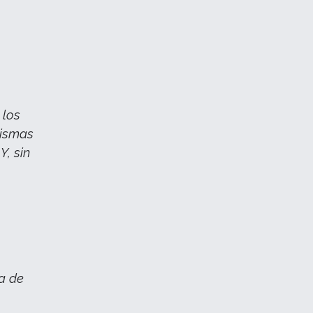
 los
mismas
Y, sin
ma de