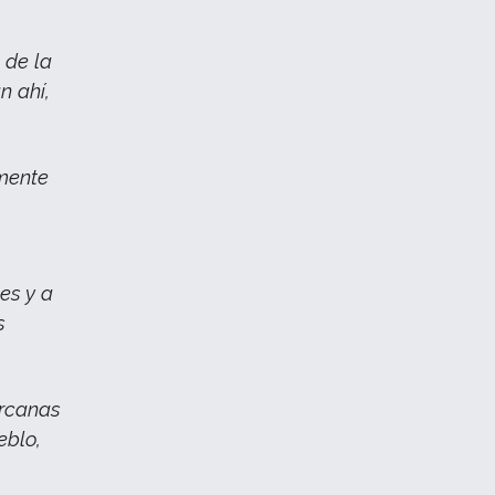
 de la
n ahí,
mente
es y a
s
ercanas
eblo,