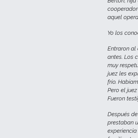
Bertón, hij
cooperadora
aquel opera
Yo los conoc
Entraron al
antes. Los 
muy respetu
juez les ex
frío. Había
Pero el juez
Fueron testi
Después de 
prestaban u
experiencia