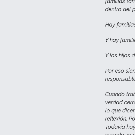
familias tam
dentro del 
Hay familia
Y hay famil
Y los hijos
Por eso sie
responsable
Cuando tra
verdad cerr
lo que dice
reflexión. 
Todavía hoy
cuando yo e