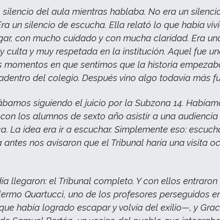
 silencio del aula mientras hablaba. No era un silenci
ra un silencio de escucha. Ella relató lo que había viv
gar, con mucho cuidado y con mucha claridad. Era un
 culta y muy respetada en la institución. Aquel fue u
s momentos en que sentimos que la historia empezab
 adentro del colegio. Después vino algo todavía más fu
ábamos siguiendo el juicio por la Subzona 14. Había
con los alumnos de sexto año asistir a una audiencia
a. La idea era ir a escuchar. Simplemente eso: escucha
antes nos avisaron que el Tribunal haría una visita oc
ía llegaron: el Tribunal completo. Y con ellos entraron
illermo Quartucci, uno de los profesores perseguidos e
ue había logrado escapar y volvía del exilio—, y Grac