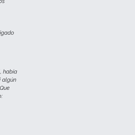
os
ligado
, había
i algún
 Que
o: