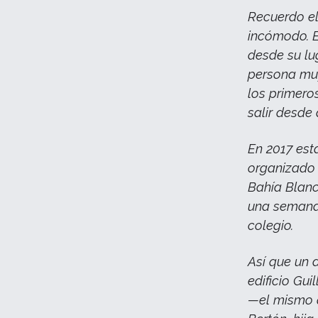
Recuerdo el
incómodo. E
desde su lu
persona muy
los primero
salir desde
En 2017 est
organizado 
Bahía Blanc
una semana 
colegio.
Así que un d
edificio Gu
—el mismo q