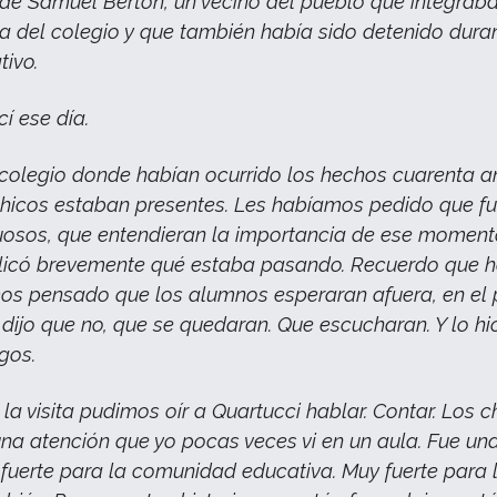
a de Samuel Bertón, un vecino del pueblo que integraba
 del colegio y que también había sido detenido dura
tivo.
í ese día.
 colegio donde habían ocurrido los hechos cuarenta 
chicos estaban presentes. Les habíamos pedido que f
osos, que entendieran la importancia de ese momento
plicó brevemente qué estaba pasando. Recuerdo que 
mos pensado que los alumnos esperaran afuera, en el p
 dijo que no, que se quedaran. Que escucharan. Y lo hic
gos.
la visita pudimos oír a Quartucci hablar. Contar. Los c
na atención que yo pocas veces vi en un aula. Fue un
 fuerte para la comunidad educativa. Muy fuerte para 