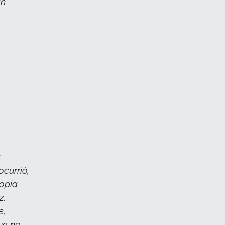
án
a
currió,
ropia
z.
e,
ue no