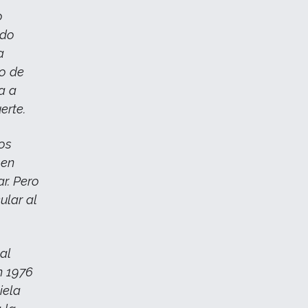
o
ido
a
no de
a a
erte.
mos
 en
r. Pero
ular al
 al
n 1976
iela