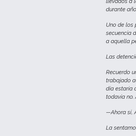
llevados a 
durante año
Uno de los 
secuencia d
a aquella p
Las detenci
Recuerdo un
trabajado a
día estaría 
todavía no. 
—Ahora sí, 
La sentamos