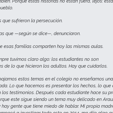
bién. Porque estas historias no están fuera, lejos: est
pueblo.
s que sufrieron la persecución.
ias que —según se dice—, denunciaron.
 de esas familias comparten hoy las mismas aulas.
mpre tuvimos claro algo: los estudiantes no son
s de lo que hicieron los adultos. Hay que cuidarlos.
bajamos estos temas en el colegio no enseñamos un
ada. Lo que hacemos es presentar los hechos, lo que o
n los testimonios. Después cada estudiante hace su p
Porque este sigue siendo un tema muy delicado en Arau
 hay gente que tiene miedo de hablar. Mi propia madr
mpecé a investigar todo esto en 2014, me dijo algo q