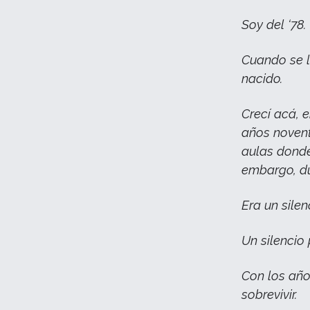
Soy del ‘78.
Cuando se l
nacido.
Crecí acá, 
años novent
aulas donde
embargo, du
Era un silen
Un silencio
Con los año
sobrevivir.