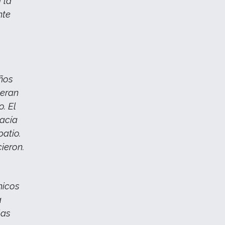
 la
nte
años
ueran
. El
hacía
atio.
ieron.
hicos
a
las